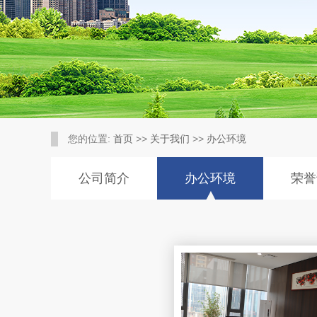
您的位置:
首页
>>
关于我们
>>
办公环境
公司简介
办公环境
荣誉