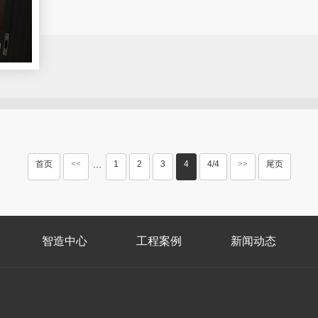
首页
<<
1
2
3
4
4/4
>>
尾页
···
智造中心
工程案例
新闻动态