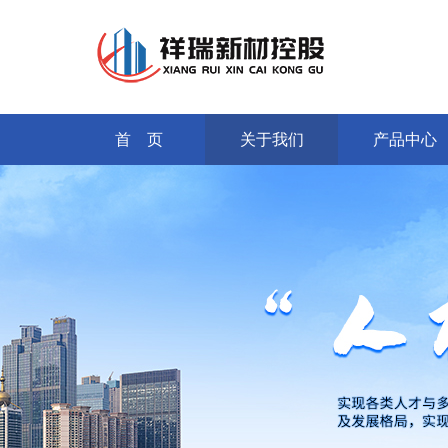
首 页
关于我们
产品中心